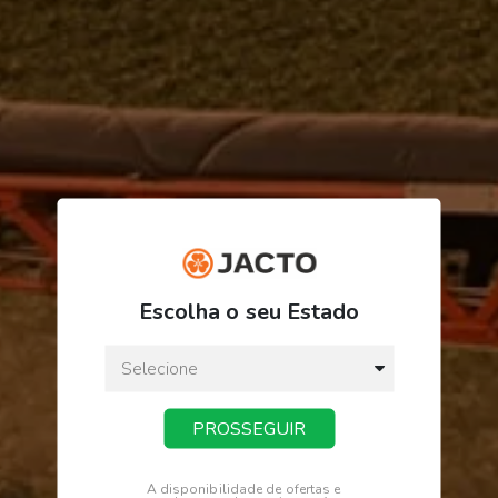
R$ 3,33
ou
3
x
de
R$ 1,11
Escolha o seu Estado
Preço a vista:
R$ 3,33
PROSSEGUIR
COMPRAR
A disponibilidade de ofertas e