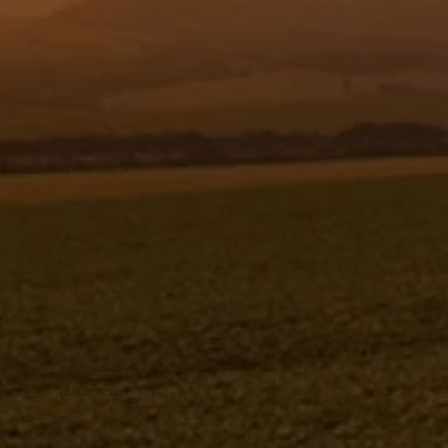
Resgistar
ABRACADEIRA NX 11 - 843961
843961
Jacto