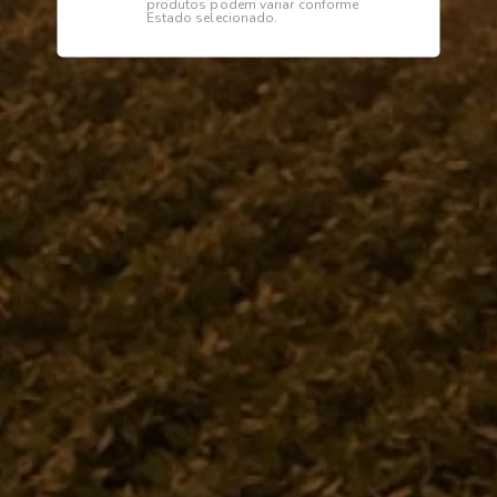
produtos podem variar conforme
Estado selecionado.
Descrição
Especificações
Abraçadeira
Institucional
Dúvidas
Telefone
0800 772 2100
WhatsApp (Somente Mensagens)
14 98144 1403
Segunda à sexta das 07:15 às 11:30
e das 13:00 às 17:18 horas