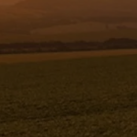
Resgistar
ADESIVO "AD-18" 1181557
(CONJUNTO COMPLETO)
1181557K
Jacto