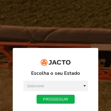
R$ 6,89
Escolha o seu Estado
ou
3
x
de
R$ 2,29
Preço a vista:
R$ 6,89
PROSSEGUIR