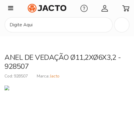
Minha Conta
ANEL DE VEDAÇÃO Ø11,2XØ6X3,2 -
928507
928507
Jacto