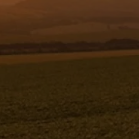
Resgistar
ANEL DE VEDAÇÃO 0 12 X 6,00 -
725077
725077
Jacto