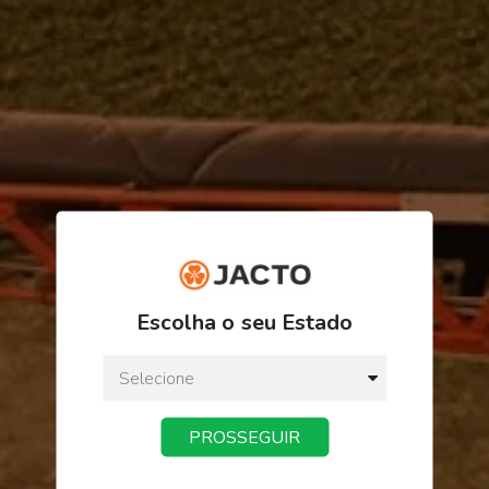
R$ 6,94
Escolha o seu Estado
ou
3
x
de
R$ 2,31
Preço a vista:
R$ 6,94
PROSSEGUIR