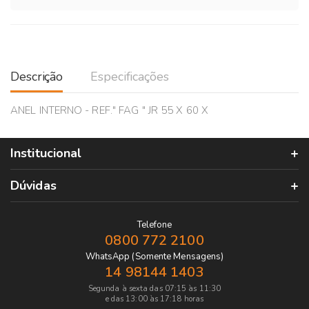
Descrição
Especificações
ANEL INTERNO - REF." FAG " JR 55 X 60 X
Institucional
Dúvidas
Telefone
0800 772 2100
WhatsApp (Somente Mensagens)
14 98144 1403
Segunda à sexta das 07:15 às 11:30
e das 13:00 às 17:18 horas