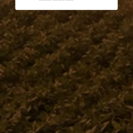
Descrição
Especificações
Anel
Institucional
Dúvidas
Telefone
0800 772 2100
WhatsApp (Somente Mensagens)
14 98144 1403
Segunda à sexta das 07:15 às 11:30
e das 13:00 às 17:18 horas
Envie um e-mail