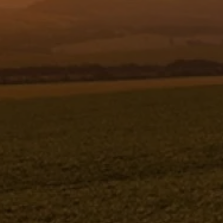
Resgistar
ANEL O Ø72,62 X 3,53 NITRÍLICA -
592709
592709
Jacto