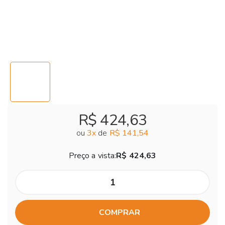
R$ 424,63
ou
3
x
de
R$ 141,54
Preço a vista:
R$ 424,63
COMPRAR