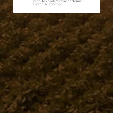
produtos podem variar conforme
Estado selecionado.
Descrição
Especificações
APOIO TRASEIRO DIREITO
Institucional
Dúvidas
Telefone
0800 772 2100
WhatsApp (Somente Mensagens)
14 98144 1403
Segunda à sexta das 07:15 às 11:30
e das 13:00 às 17:18 horas