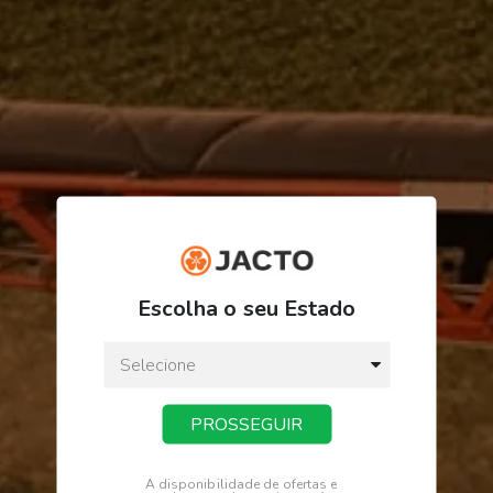
R$ 389,34
ou
3
x
de
R$ 129,78
Escolha o seu Estado
Preço a vista:
R$ 389,34
PROSSEGUIR
COMPRAR
A disponibilidade de ofertas e