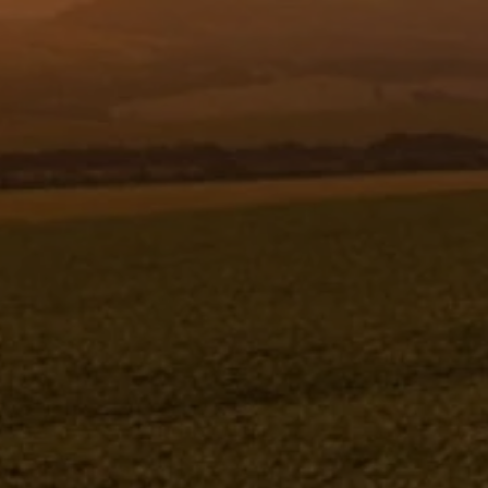
Resgistar
APOIO TRASEIRO DIREITO - 881516
881516
Jacto