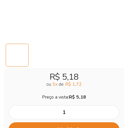
R$ 5,18
ou
3
x
de
R$ 1,72
Preço a vista:
R$ 5,18