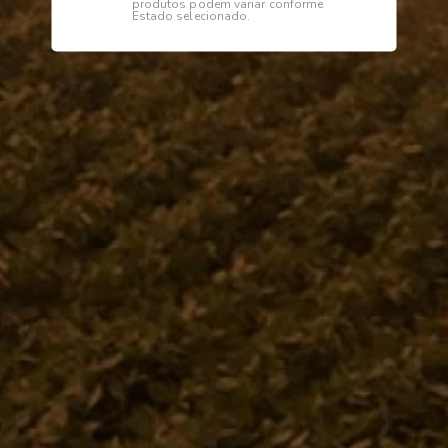
produtos podem variar conforme
Estado selecionado.
Descrição
Especificações
BASE DIREITA DA ESCADA
Institucional
Dúvidas
Telefone
0800 772 2100
WhatsApp (Somente Mensagens)
14 98144 1403
Segunda à sexta das 07:15 às 11:30
e das 13:00 às 17:18 horas