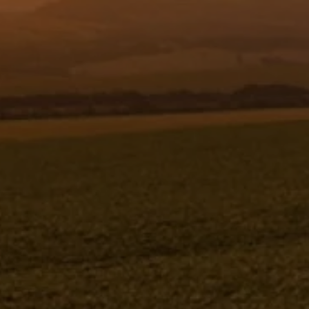
Resgistar
BASE DIREITA DA ESCADA - 953430
953430
Jacto