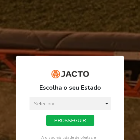
R$ 1.545,23
ou
3
x
de
R$ 515,07
Escolha o seu Estado
Preço a vista:
R$ 1.545,23
PROSSEGUIR
COMPRAR
A disponibilidade de ofertas e