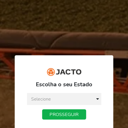
R$ 253,37
Escolha o seu Estado
ou
3
x
de
R$ 84,45
Preço a vista:
R$ 253,37
PROSSEGUIR