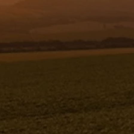
Resgistar
BASE DO RASPADOR " 1 " - DIREITA -
994913
994913
Jacto