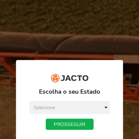
R$ 163,65
Escolha o seu Estado
ou
3
x
de
R$ 54,55
Preço a vista:
R$ 163,65
PROSSEGUIR