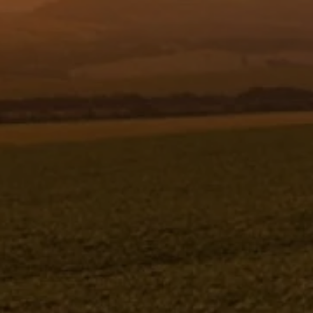
Resgistar
BICO DE CONEXAO P/MANGUEIRA 0
3/4" X 45° - 566109
566109
Jacto