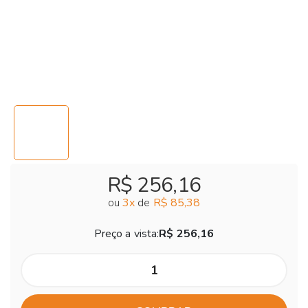
R$ 256,16
ou
3
x
de
R$ 85,38
Preço a vista:
R$ 256,16