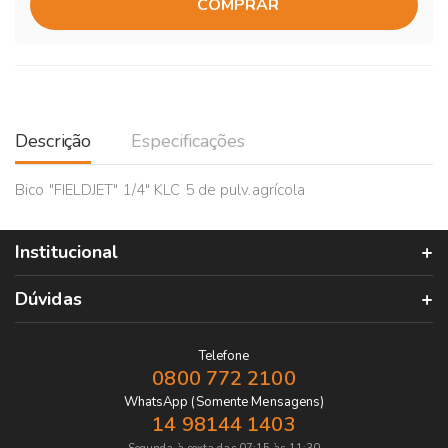
COMPRAR
Descrição
Especificações
Bico "FIELDJET" 1/4" KLC 5 de pulv.agrícola
Institucional
Dúvidas
Telefone
0800 772 2100
WhatsApp (Somente Mensagens)
14 98144 1403