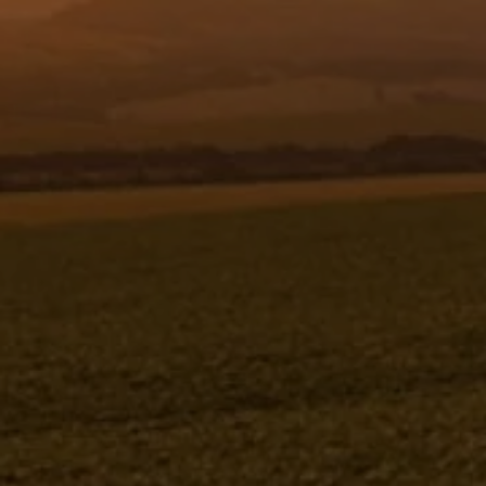
Resgistar
BICO PULV.LEQUE JLD 11004
VERMELHO - 1197530
1197530
Jacto