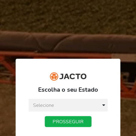
R$ 18,45
Escolha o seu Estado
ou
3
x
de
R$ 6,15
Preço a vista:
R$ 18,45
PROSSEGUIR