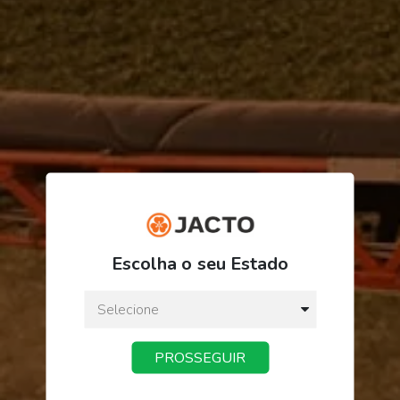
R$ 394,94
Escolha o seu Estado
ou
3
x
de
R$ 131,64
Preço a vista:
R$ 394,94
PROSSEGUIR