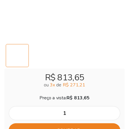
R$ 813,65
ou
3
x
de
R$ 271,21
Preço a vista:
R$ 813,65