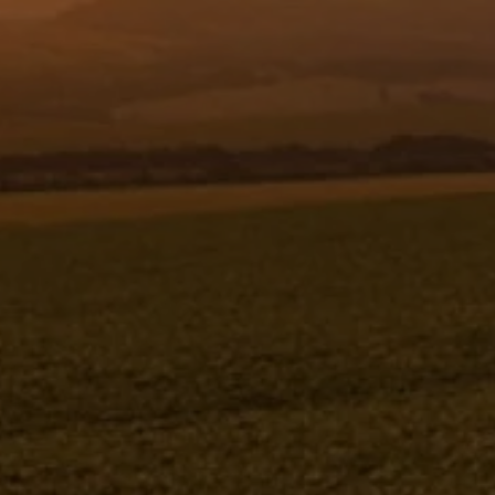
Resgistar
BUCHA Ø25XØ30X30 - 1173044
1173044
Jacto