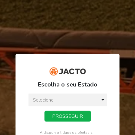
R$ 136,92
ou
3
x
de
R$ 45,64
Escolha o seu Estado
Preço a vista:
R$ 136,92
PROSSEGUIR
COMPRAR
A disponibilidade de ofertas e