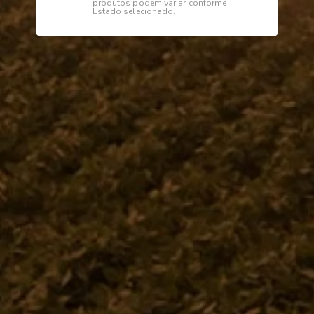
produtos podem variar conforme
Estado selecionado.
Descrição
Especificações
Bucha
Institucional
Dúvidas
Telefone
0800 772 2100
WhatsApp (Somente Mensagens)
14 98144 1403
Segunda à sexta das 07:15 às 11:30
e das 13:00 às 17:18 horas