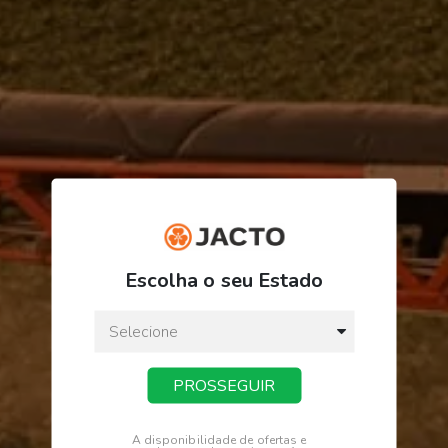
R$ 34,13
ou
3
x
de
R$ 11,37
Escolha o seu Estado
Preço a vista:
R$ 34,13
PROSSEGUIR
COMPRAR
A disponibilidade de ofertas e