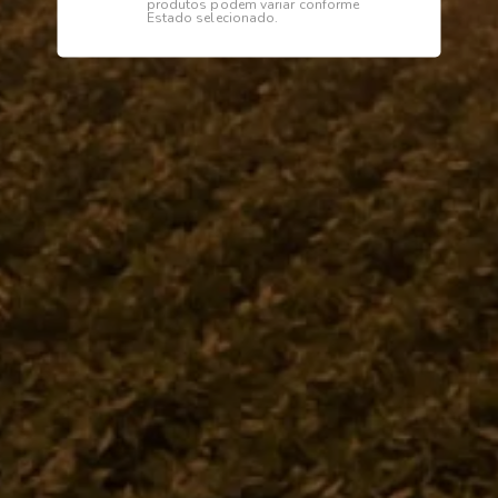
produtos podem variar conforme
Estado selecionado.
Descrição
Especificações
Bucha
Institucional
Dúvidas
Telefone
0800 772 2100
WhatsApp (Somente Mensagens)
14 98144 1403
Segunda à sexta das 07:15 às 11:30
e das 13:00 às 17:18 horas