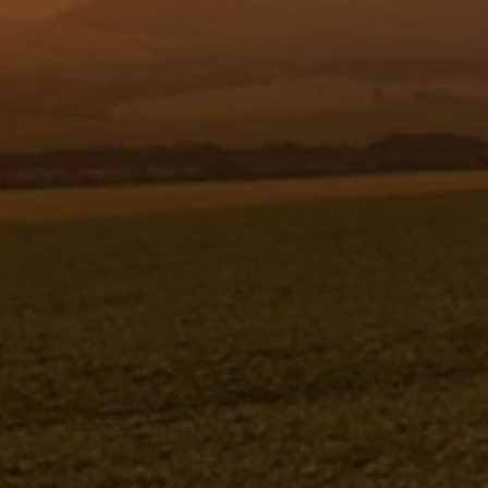
Resgistar
BUCHA ESPACADORA 100 - 327858
327858
Jacto