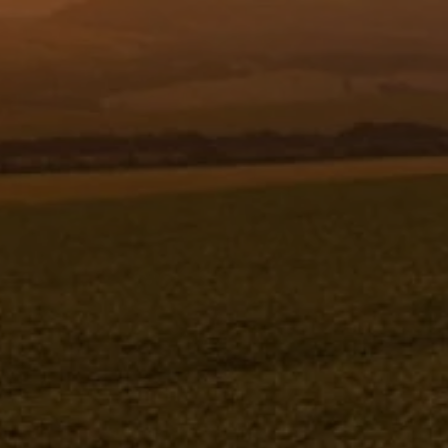
Resgistar
CALCO ESPACADOR - 926204
926204
Jacto