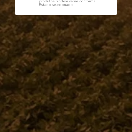
produtos podem variar conforme
Estado selecionado.
Descrição
Especificações
CALCO
Institucional
Dúvidas
Telefone
0800 772 2100
WhatsApp (Somente Mensagens)
14 98144 1403
Segunda à sexta das 07:15 às 11:30
e das 13:00 às 17:18 horas