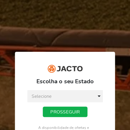
R$ 32,10
ou
3
x
de
R$ 10,70
Escolha o seu Estado
Preço a vista:
R$ 32,10
PROSSEGUIR
COMPRAR
A disponibilidade de ofertas e