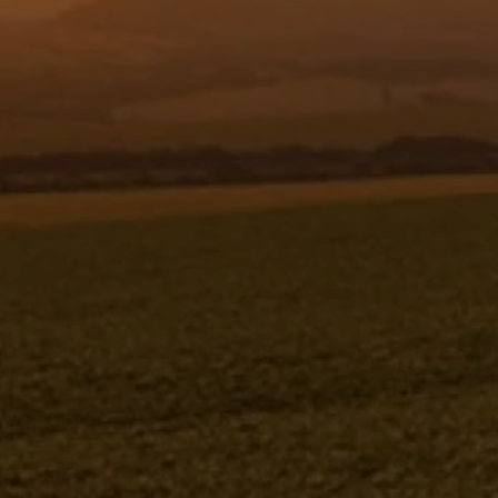
Resgistar
CALOTA (PC.USINADA) - 632125
632125
Jacto