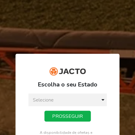
R$ 172,73
ou
3
x
de
R$ 57,57
Escolha o seu Estado
Preço a vista:
R$ 172,73
PROSSEGUIR
COMPRAR
A disponibilidade de ofertas e