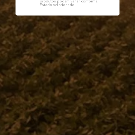
produtos podem variar conforme
Estado selecionado.
Descrição
Especificações
CALOTA
Institucional
Dúvidas
Telefone
0800 772 2100
WhatsApp (Somente Mensagens)
14 98144 1403
Segunda à sexta das 07:15 às 11:30
e das 13:00 às 17:18 horas