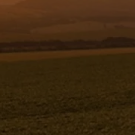
Resgistar
CAPA DE PROTEÇÃO - TUBO FEMEA
1467 - 963982
963982
Jacto