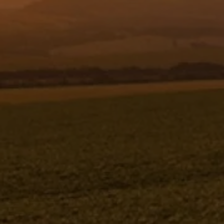
Resgistar
CARENAGEM LATERAL DIREITA UP-
HIDRO - 1150810
1150810
Jacto