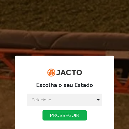
R$ 922,08
Escolha o seu Estado
ou
3
x
de
R$ 307,36
Preço a vista:
R$ 922,08
PROSSEGUIR