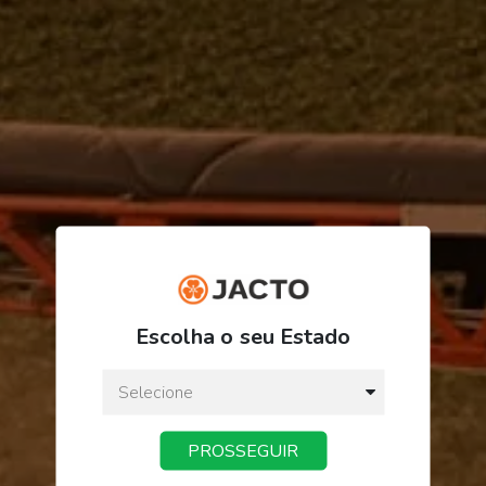
R$ 385,95
Escolha o seu Estado
ou
3
x
de
R$ 128,65
Preço a vista:
R$ 385,95
PROSSEGUIR