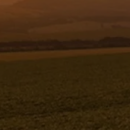
Resgistar
CHICOTE LIGAÇÃO ARBUS 1000 E
2000 1189274 (CONJUNTO
COMPLETO)
1189274K
Jacto