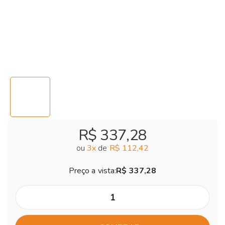
R$ 337,28
ou
3
x
de
R$ 112,42
Preço a vista:
R$ 337,28