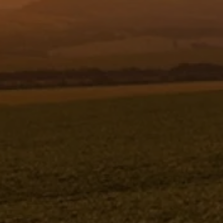
Resgistar
CILINDRO DO BITOLADOR COM
CONEXÕES 1185080 (CONJUNTO
COMPLETO)
1185080K
Jacto