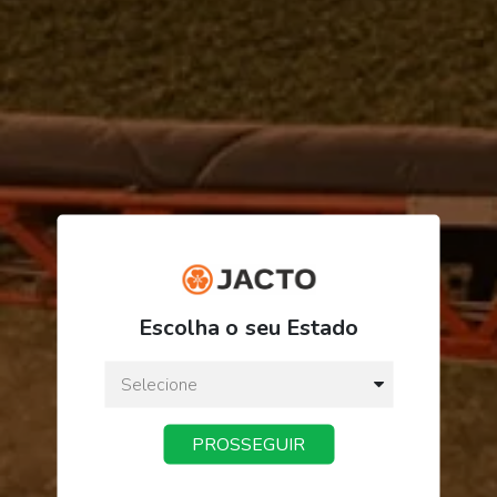
R$ 4.369,60
Escolha o seu Estado
ou
3
x
de
R$ 1.456,53
Preço a vista:
R$ 4.369,60
PROSSEGUIR