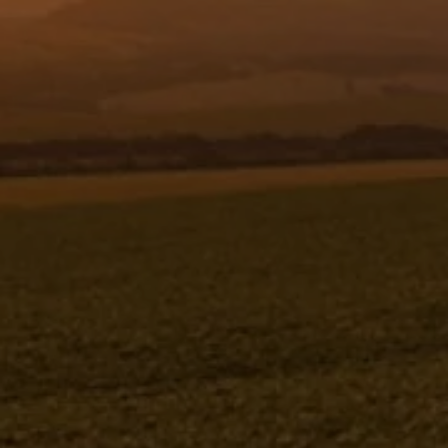
Resgistar
CILINDRO HIDRÁULICO Ø 30 X Ø 76,2
X 400 - 974212
974212
Jacto