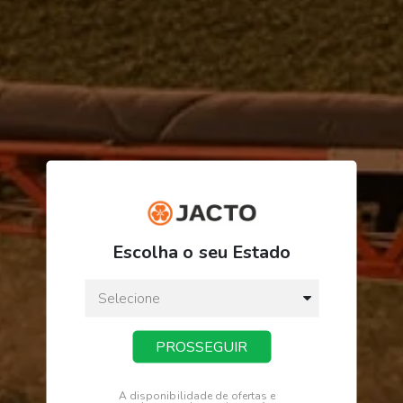
R$ 1.674,67
ou
3
x
de
R$ 558,22
Escolha o seu Estado
Preço a vista:
R$ 1.674,67
PROSSEGUIR
COMPRAR
A disponibilidade de ofertas e