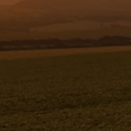
Resgistar
COLUNA BAIXA - DIREITA - 172320
172320
Jacto