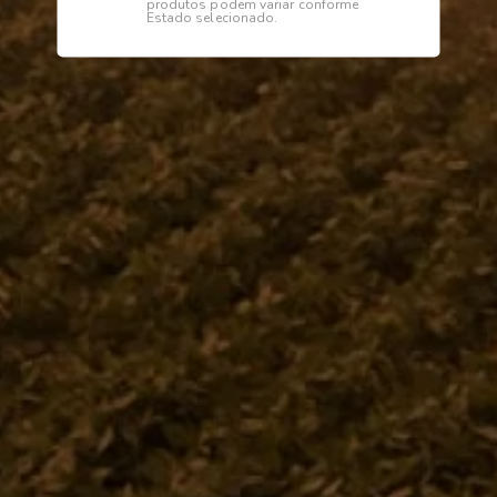
produtos podem variar conforme
Estado selecionado.
Descrição
Especificações
COLUNA BAIXA DIREITA
Institucional
Dúvidas
Telefone
0800 772 2100
WhatsApp (Somente Mensagens)
14 98144 1403
Segunda à sexta das 07:15 às 11:30
e das 13:00 às 17:18 horas