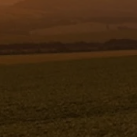
Resgistar
COMANDO MF-2000 C/ALAVANCA-4
VIAS(3/4") 260851 (CONJUNTO
COMPLETO)
260851K
Jacto