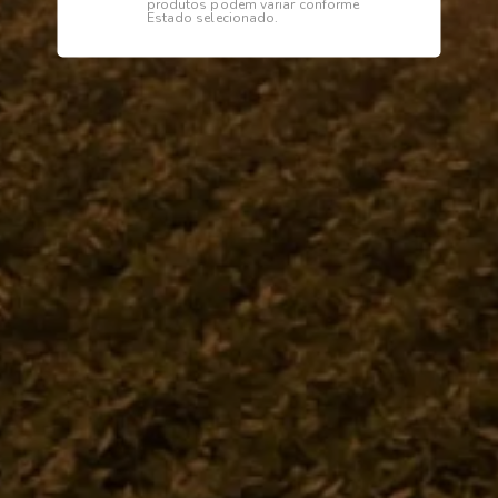
produtos podem variar conforme
Estado selecionado.
Descrição
Especificações
Complemento
Institucional
Dúvidas
Telefone
0800 772 2100
WhatsApp (Somente Mensagens)
14 98144 1403
Segunda à sexta das 07:15 às 11:30
e das 13:00 às 17:18 horas