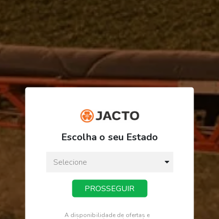
R$ 275,74
ou
3
x
de
R$ 91,91
Escolha o seu Estado
Preço a vista:
R$ 275,74
PROSSEGUIR
COMPRAR
A disponibilidade de ofertas e