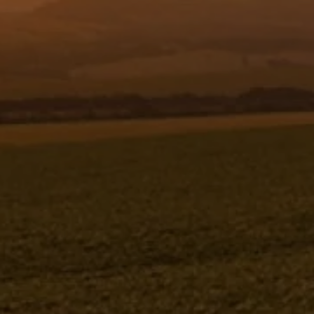
Resgistar
COMPUTADOR " JKC-2000 " 256339
(CONJUNTO COMPLETO)
256339K
Jacto