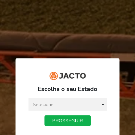
R$ 3.861,74
Escolha o seu Estado
ou
3
x
de
R$ 1.287,24
Preço a vista:
R$ 3.861,74
PROSSEGUIR