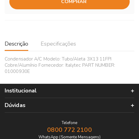
COMPRAR
Descrição
Especificações
Condensador A/C Modelo: Tubo/Aleta 3X13 11FPI
Cobre/Alumínio Fornecedor: Italytec PART NUMBER:
01000930E
Institucional
Dúvidas
Telefone
0800 772 2100
WhatsApp (Somente Mensagens)