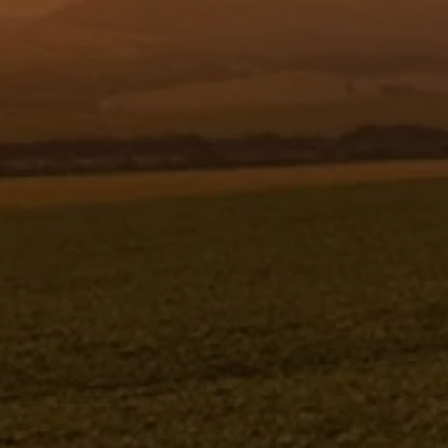
Resgistar
CONJ. PROTEÇÕES - TOWER 2000
OSC. 1185861 (CONJUNTO COMPLETO)
1185861K
Jacto