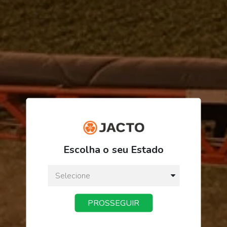
R$ 2.624,11
Escolha o seu Estado
ou
3
x
de
R$ 874,70
Preço a vista:
R$ 2.624,11
PROSSEGUIR