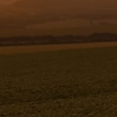
Resgistar
CONJ.ACIONAMENTO COMANDO
HID.3,0M - 804674 - VERSÃO - 0-0/0-
-0
Conj.acionamento comando hid.3,0m
804674V-0-0/0- -0