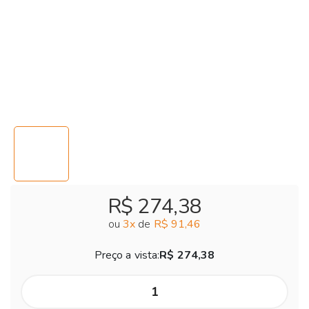
R$ 274,38
ou
3
x
de
R$ 91,46
Preço a vista:
R$ 274,38