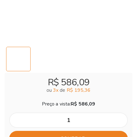
R$ 586,09
ou
3
x
de
R$ 195,36
Preço a vista:
R$ 586,09