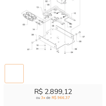
R$ 2.899,12
ou
3
x
de
R$ 966,37