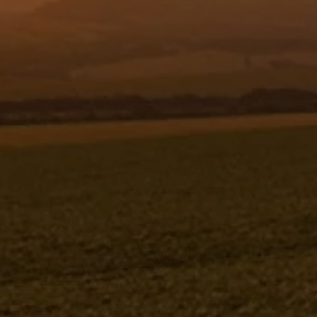
Resgistar
CONJUNTO MANG. FILTRO DE LINHA X
MF - 1 - 1226868 - VERSÃO - SAP-
2015/7- -0
CONJUNTO MANG. FILTRO DE LINHA X MF - 1
1226868V-SAP-2015/7- -0