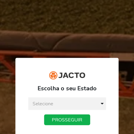
R$ 16,43
Escolha o seu Estado
ou
3
x
de
R$ 5,47
Preço a vista:
R$ 16,43
PROSSEGUIR