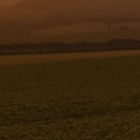
Resgistar
CONJUNTO SEDE DA VÁLVULA FVS-
100 - 5934
5934
Jacto