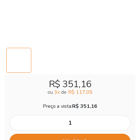
R$ 351,16
ou
3
x
de
R$ 117,05
Preço a vista:
R$ 351,16