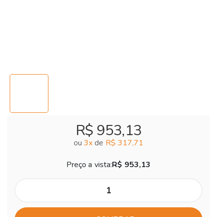
R$ 953,13
ou
3
x
de
R$ 317,71
Preço a vista:
R$ 953,13