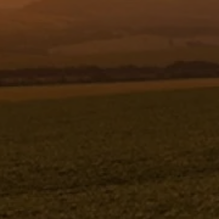
Resgistar
CUBO DA RODA (PC.USINADA) -
994806
994806
Jacto