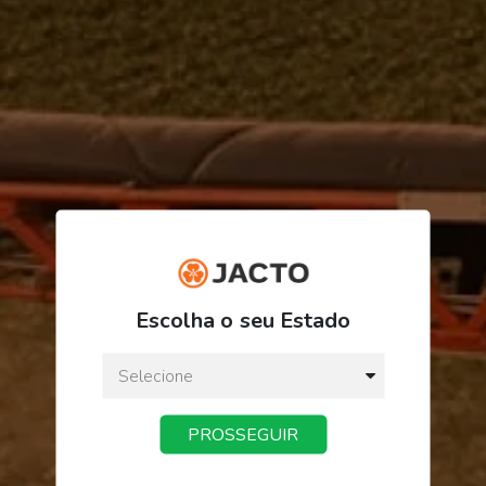
R$ 2.489,09
Escolha o seu Estado
ou
3
x
de
R$ 829,69
Preço a vista:
R$ 2.489,09
PROSSEGUIR