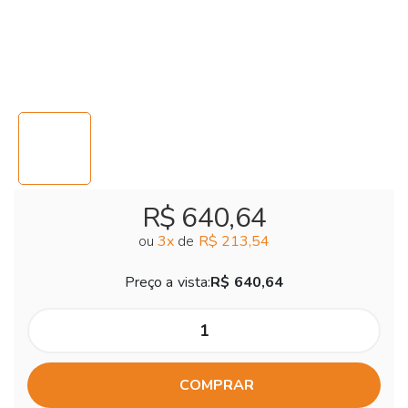
R$ 640,64
ou
3
x
de
R$ 213,54
Preço a vista:
R$ 640,64
COMPRAR