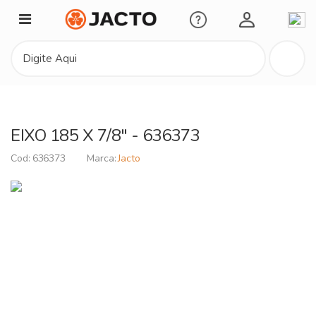
Minha Conta
EIXO 185 X 7/8" - 636373
636373
Jacto