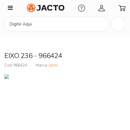
Minha Conta
EIXO 236 - 966424
966424
Jacto