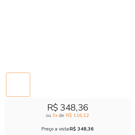
R$ 348,36
ou
3
x
de
R$ 116,12
Preço a vista:
R$ 348,36