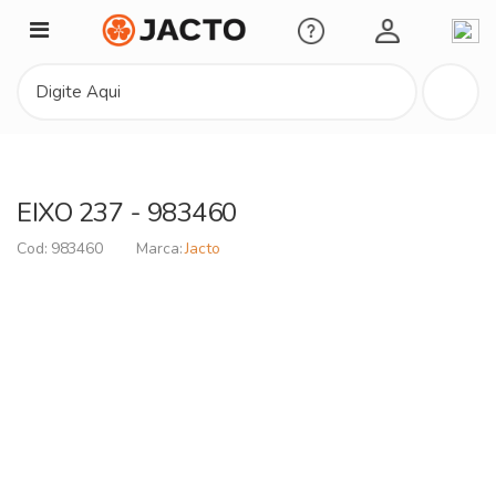
Minha Conta
EIXO 237 - 983460
983460
Jacto