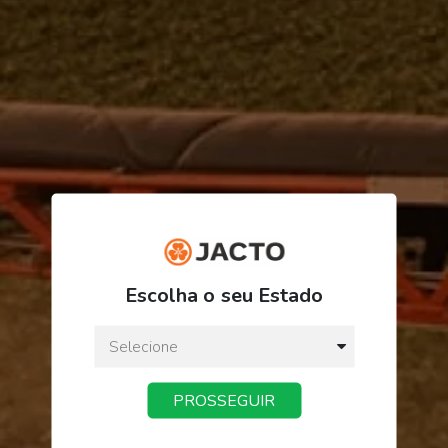
R$ 135,60
Escolha o seu Estado
ou
3
x
de
R$ 45,20
Preço a vista:
R$ 135,60
PROSSEGUIR