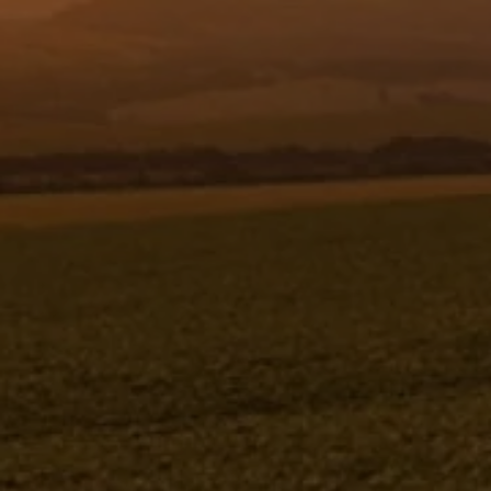
Resgistar
EIXO DO ACIONAMENTO CENTRAL -
767616
767616
Jacto