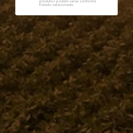
produtos podem variar conforme
Estado selecionado.
Descrição
Especificações
EIXO DO MOTOR
Institucional
Dúvidas
Telefone
0800 772 2100
WhatsApp (Somente Mensagens)
14 98144 1403
Segunda à sexta das 07:15 às 11:30
e das 13:00 às 17:18 horas