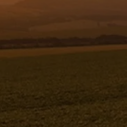
Resgistar
EIXO DO MOTOR - 372219
372219
Jacto