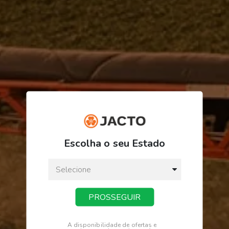
R$ 367,51
ou
3
x
de
R$ 122,50
Escolha o seu Estado
Preço a vista:
R$ 367,51
PROSSEGUIR
COMPRAR
A disponibilidade de ofertas e