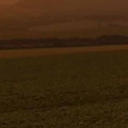
Resgistar
ELÁSTICO Ø 4 X 800 - 1160438
1160438
Jacto