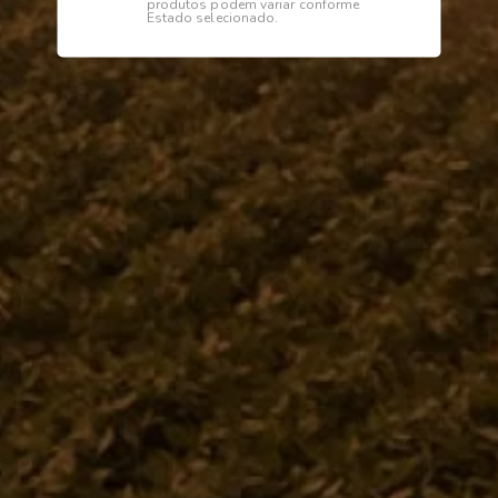
produtos podem variar conforme
Estado selecionado.
Descrição
Especificações
ELÁSTICO Ø 6 X 800
Institucional
Dúvidas
Telefone
0800 772 2100
WhatsApp (Somente Mensagens)
14 98144 1403
Segunda à sexta das 07:15 às 11:30
e das 13:00 às 17:18 horas