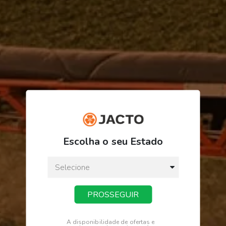
R$ 48,94
ou
3
x
de
R$ 16,31
Escolha o seu Estado
Preço a vista:
R$ 48,94
PROSSEGUIR
COMPRAR
A disponibilidade de ofertas e