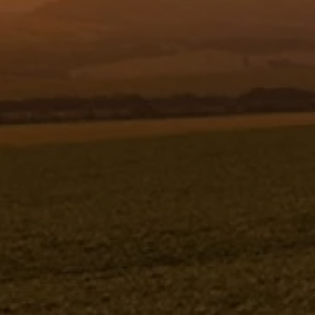
Resgistar
ELEMENTO LIGAÇÃO ACESSO
DIANTEIRO - 1170677 - VERSÃO -
SAP-2011/3- -0
ELEMENTO LIGAÇÃO ACESSO DIANTEIRO
1170677V-SAP-2011/3- -0